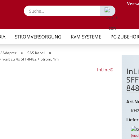
Versa
Suche...
IA
STROMVERSORGUNG
KVM SYSTEME
PC-ZUBEHÖ
»
»
 / Adapter
SAS Kabel
inkelt zu 4x SFF-8482 + Strom, 1m
InL
InLine®
SFF
848
Art.Nr
KH2
Liefer
(Aus