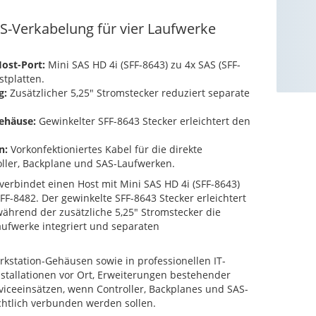
S-Verkabelung für vier Laufwerke
ost-Port:
Mini SAS HD 4i (SFF-8643) zu 4x SAS (SFF-
stplatten.
g:
Zusätzlicher 5,25" Stromstecker reduziert separate
ehäuse:
Gewinkelter SFF-8643 Stecker erleichtert den
n:
Vorkonfektioniertes Kabel für die direkte
ller, Backplane und SAS-Laufwerken.
verbindet einen Host mit Mini SAS HD 4i (SFF-8643)
FF-8482. Der gewinkelte SFF-8643 Stecker erleichtert
ährend der zusätzliche 5,25" Stromstecker die
ufwerke integriert und separaten
rkstation-Gehäusen sowie in professionellen IT-
tallationen vor Ort, Erweiterungen bestehender
viceeinsätzen, wenn Controller, Backplanes und SAS-
chtlich verbunden werden sollen.