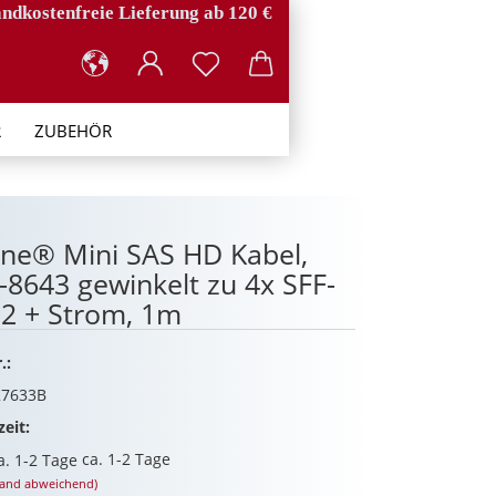
ndkostenfreie Lieferung ab 120 €
R
ZUBEHÖR
ine® Mini SAS HD Kabel,
-8643 gewinkelt zu 4x SFF-
2 + Strom, 1m
.:
7633B
zeit:
ca. 1-2 Tage
land abweichend)