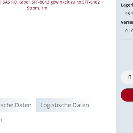
Lager
95
Versa
0.1
ische Daten
Logistische Daten
n