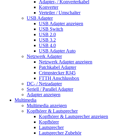
Adapter- / Konverterkabel
Konverter
Verteiler / Umschalter
USB Adapter
USB Adapter anzeigen
USB Switch
USB 2.0
USB 3.2
USB 4.0
USB Adapter Auto
Netzwerk Adapter
Netzwerk Adapter anzeigen
Patchkabel Adapter
Crimpstecker RJ45
FTTH Anschlussbox
DC- / Netzadapter
Seriell / Parallel Adapter
Adapter anzeigen
Multimedia
Multimedia anzeigen
Kopfhörer & Lautsprecher
Kopfhörer & Lautsprecher anzeigen
Kopfhörer
Lautsprecher
Lautsprecher Zubehör