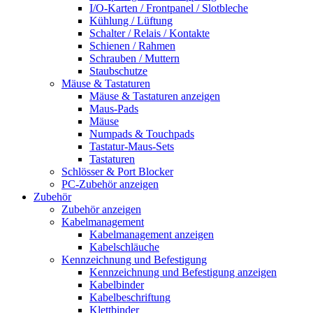
I/O-Karten / Frontpanel / Slotbleche
Kühlung / Lüftung
Schalter / Relais / Kontakte
Schienen / Rahmen
Schrauben / Muttern
Staubschutze
Mäuse & Tastaturen
Mäuse & Tastaturen anzeigen
Maus-Pads
Mäuse
Numpads & Touchpads
Tastatur-Maus-Sets
Tastaturen
Schlösser & Port Blocker
PC-Zubehör anzeigen
Zubehör
Zubehör anzeigen
Kabelmanagement
Kabelmanagement anzeigen
Kabelschläuche
Kennzeichnung und Befestigung
Kennzeichnung und Befestigung anzeigen
Kabelbinder
Kabelbeschriftung
Klettbinder