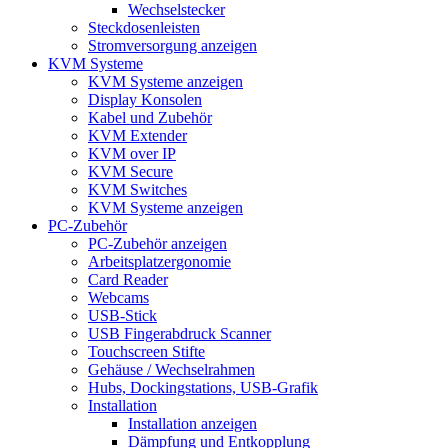
Wechselstecker
Steckdosenleisten
Stromversorgung anzeigen
KVM Systeme
KVM Systeme anzeigen
Display Konsolen
Kabel und Zubehör
KVM Extender
KVM over IP
KVM Secure
KVM Switches
KVM Systeme anzeigen
PC-Zubehör
PC-Zubehör anzeigen
Arbeitsplatzergonomie
Card Reader
Webcams
USB-Stick
USB Fingerabdruck Scanner
Touchscreen Stifte
Gehäuse / Wechselrahmen
Hubs, Dockingstations, USB-Grafik
Installation
Installation anzeigen
Dämpfung und Entkopplung