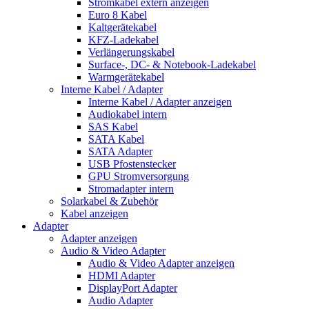
Stromkabel extern anzeigen
Euro 8 Kabel
Kaltgerätekabel
KFZ-Ladekabel
Verlängerungskabel
Surface-, DC- & Notebook-Ladekabel
Warmgerätekabel
Interne Kabel / Adapter
Interne Kabel / Adapter anzeigen
Audiokabel intern
SAS Kabel
SATA Kabel
SATA Adapter
USB Pfostenstecker
GPU Stromversorgung
Stromadapter intern
Solarkabel & Zubehör
Kabel anzeigen
Adapter
Adapter anzeigen
Audio & Video Adapter
Audio & Video Adapter anzeigen
HDMI Adapter
DisplayPort Adapter
Audio Adapter