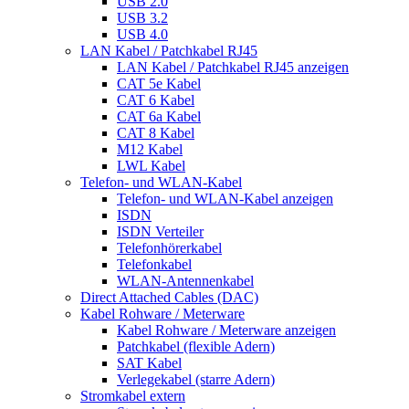
USB 2.0
USB 3.2
USB 4.0
LAN Kabel / Patchkabel RJ45
LAN Kabel / Patchkabel RJ45 anzeigen
CAT 5e Kabel
CAT 6 Kabel
CAT 6a Kabel
CAT 8 Kabel
M12 Kabel
LWL Kabel
Telefon- und WLAN-Kabel
Telefon- und WLAN-Kabel anzeigen
ISDN
ISDN Verteiler
Telefonhörerkabel
Telefonkabel
WLAN-Antennenkabel
Direct Attached Cables (DAC)
Kabel Rohware / Meterware
Kabel Rohware / Meterware anzeigen
Patchkabel (flexible Adern)
SAT Kabel
Verlegekabel (starre Adern)
Stromkabel extern