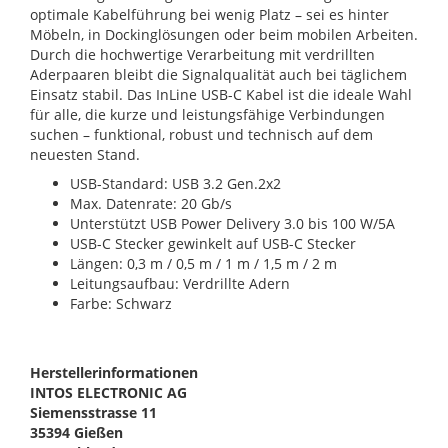
optimale Kabelführung bei wenig Platz – sei es hinter
Möbeln, in Dockinglösungen oder beim mobilen Arbeiten.
Durch die hochwertige Verarbeitung mit verdrillten
Aderpaaren bleibt die Signalqualität auch bei täglichem
Einsatz stabil. Das InLine USB-C Kabel ist die ideale Wahl
für alle, die kurze und leistungsfähige Verbindungen
suchen – funktional, robust und technisch auf dem
neuesten Stand.
USB-Standard: USB 3.2 Gen.2x2
Max. Datenrate: 20 Gb/s
Unterstützt USB Power Delivery 3.0 bis 100 W/5A
USB-C Stecker gewinkelt auf USB-C Stecker
Längen: 0,3 m / 0,5 m / 1 m / 1,5 m / 2 m
Leitungsaufbau: Verdrillte Adern
Farbe: Schwarz
Herstellerinformationen
INTOS ELECTRONIC AG
Siemensstrasse 11
35394 Gießen