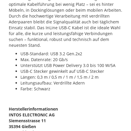
optimale Kabelführung bei wenig Platz – sei es hinter
Möbeln, in Dockinglösungen oder beim mobilen Arbeiten.
Durch die hochwertige Verarbeitung mit verdrillten
Aderpaaren bleibt die Signalqualität auch bei täglichem
Einsatz stabil. Das InLine USB-C Kabel ist die ideale Wahl
für alle, die kurze und leistungsfähige Verbindungen
suchen – funktional, robust und technisch auf dem
neuesten Stand.
USB-Standard: USB 3.2 Gen.2x2
Max. Datenrate: 20 Gb/s
Unterstützt USB Power Delivery 3.0 bis 100 W/5A
USB-C Stecker gewinkelt auf USB-C Stecker
Längen: 0,3 m / 0,5 m / 1 m / 1,5 m / 2 m
Leitungsaufbau: Verdrillte Adern
Farbe: Schwarz
Herstellerinformationen
INTOS ELECTRONIC AG
Siemensstrasse 11
35394 Gießen