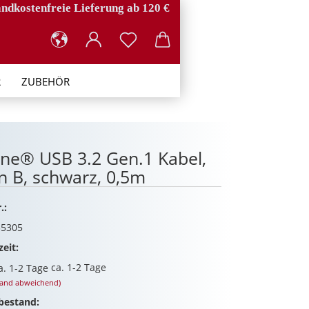
ndkostenfreie Lieferung ab 120 €
R
ZUBEHÖR
ine® USB 3.2 Gen.1 Kabel,
n B, schwarz, 0,5m
.:
5305
zeit:
ca. 1-2 Tage
land abweichend)
bestand: