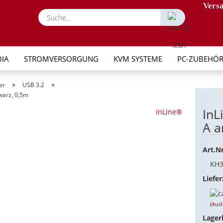
Versa
Suche...
IA
STROMVERSORGUNG
KVM SYSTEME
PC-ZUBEHÖ
»
»
er
USB 3.2
warz, 0,5m
InL
InLine®
A a
Art.Nr
KH3
Liefer
(Aus
Lager