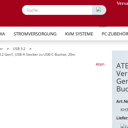
Versa
Suche...
IA
STROMVERSORGUNG
KVM SYSTEME
PC-ZUBEHÖ
»
»
er
USB 3.2
.2 Gen1, USB-A Stecker zu USB-C Buchse, 20m
AT
Aten
Ver
Gen
Buc
Art.Nr
KH
Liefer