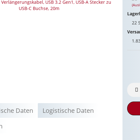
(Aus
Lager
22
Versa
1.8
ische Daten
Logistische Daten
n