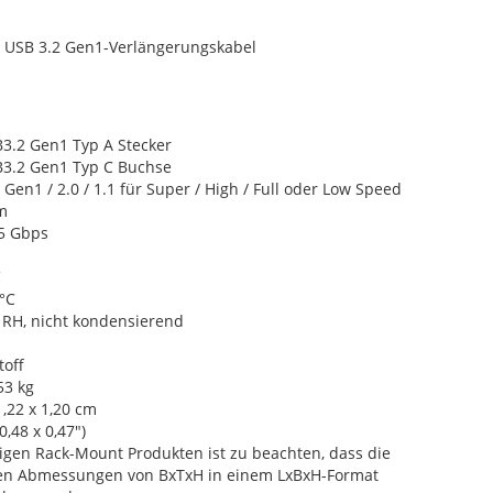
 USB 3.2 Gen1-Verlängerungskabel
B3.2 Gen1 Typ A Stecker
B3.2 Gen1 Typ C Buchse
Gen1 / 2.0 / 1.1 für Super / High / Full oder Low Speed
m
 5 Gbps
C
 °C
 RH, nicht kondensierend
toff
53 kg
1,22 x 1,20 cm
 0,48 x 0,47")
nigen Rack-Mount Produkten ist zu beachten, dass die
en Abmessungen von BxTxH in einem LxBxH-Format