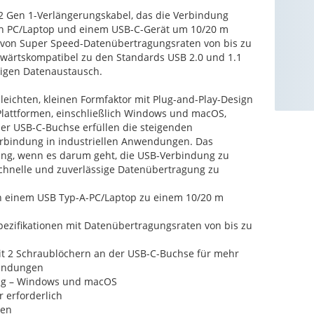
2 Gen 1-Verlängerungskabel, das die Verbindung
n PC/Laptop und einem USB-C-Gerät um 10/20 m
g von Super Speed-Datenübertragungsraten von bis zu
bwärtskompatibel zu den Standards USB 2.0 und 1.1
sigen Datenaustausch.
 leichten, kleinen Formfaktor mit Plug-and-Play-Design
lattformen, einschließlich Windows und macOS,
 der USB-C-Buchse erfüllen die steigenden
erbindung in industriellen Anwendungen. Das
ung, wenn es darum geht, die USB-Verbindung zu
schnelle und zuverlässige Datenübertragung zu
on einem USB Typ-A-PC/Laptop zu einem 10/20 m
pezifikationen mit Datenübertragungsraten von bis zu
mit 2 Schraublöchern an der USB-C-Buchse für mehr
rbindungen
ung – Windows und macOS
r erforderlich
ten