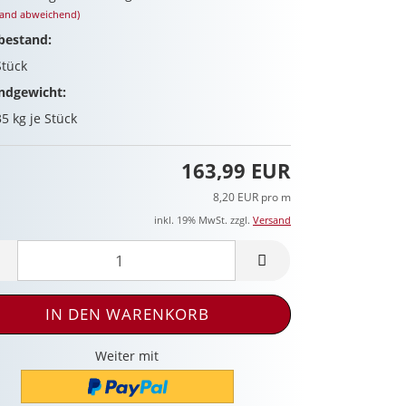
land abweichend)
bestand:
Stück
ndgewicht:
35
kg je Stück
163,99 EUR
8,20 EUR pro m
inkl. 19% MwSt. zzgl.
Versand
Weiter mit