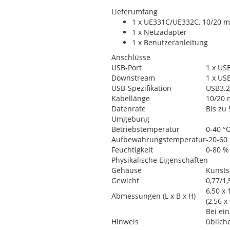
Lieferumfang
1 x UE331C/UE332C, 10/20 m
1 x Netzadapter
1 x Benutzeranleitung
Anschlüsse
USB-Port
1 x US
Downstream
1 x US
USB-Spezifikation
USB3.2 
Kabellänge
10/20 
Datenrate
Bis zu
Umgebung
Betriebstemperatur
0-40 °
Aufbewahrungstemperatur
-20-60
Feuchtigkeit
0-80 %
Physikalische Eigenschaften
Gehäuse
Kunsts
Gewicht
0,77/1,
6,50 x 
Abmessungen (L x B x H)
(2,56 x
Bei ei
Hinweis
üblich