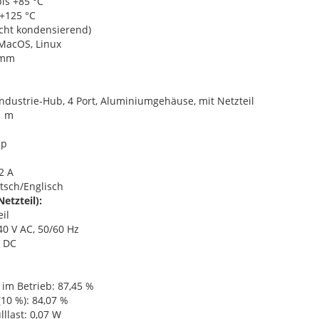
is +85 °C
 +125 °C
icht kondensierend)
MacOS, Linux
 mm
Industrie-Hub, 4 Port, Aluminiumgehäuse, mit Netzteil
1 m
ip
2 A
tsch/Englisch
etzteil):
il
0 V AC, 50/60 Hz
V DC
z im Betrieb: 87,45 %
 (10 %): 84,07 %
llast: 0,07 W