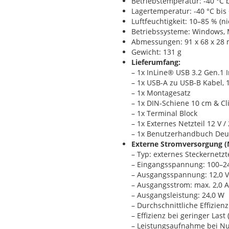
Betriebstemperatur: -40 °C b
Lagertemperatur: -40 °C bis
Luftfeuchtigkeit: 10–85 % (n
Betriebssysteme: Windows, 
Abmessungen: 91 x 68 x 28
Gewicht: 131 g
Lieferumfang:
– 1x InLine® USB 3.2 Gen.1 
– 1x USB-A zu USB-B Kabel, 
– 1x Montagesatz
– 1x DIN-Schiene 10 cm & Cl
– 1x Terminal Block
– 1x Externes Netzteil 12 V / 
– 1x Benutzerhandbuch Deu
Externe Stromversorgung (N
– Typ: externes Steckernetzte
– Eingangsspannung: 100–24
– Ausgangsspannung: 12,0 
– Ausgangsstrom: max. 2,0 A
– Ausgangsleistung: 24,0 W
– Durchschnittliche Effizien
– Effizienz bei geringer Last
– Leistungsaufnahme bei Nul