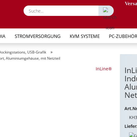
Versa
Suche...
IA
STROMVERSORGUNG
KVM SYSTEME
PC-ZUBEHÖ
»
ockingstations, USB-Grafik
ort, Aluminiumgehäuse, mit Netzteil
InL
InLine®
Ind
Alu
Net
Art.Nr
KH3
Liefer