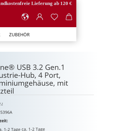
ndkostenfreie Lieferung ab 120 €
R
ZUBEHÖR
ine® USB 3.2 Gen.1
ustrie-Hub, 4 Port,
miniumgehäuse, mit
zteil
.:
5396A
zeit:
ca. 1-2 Tage