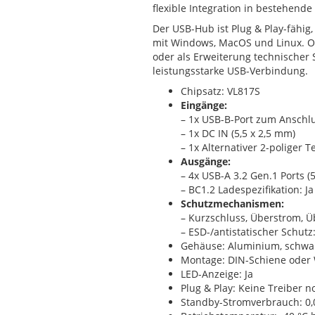
flexible Integration in bestehende
Der USB-Hub ist Plug & Play-fähig,
mit Windows, MacOS und Linux. Ob
oder als Erweiterung technischer S
leistungsstarke USB-Verbindung.
Chipsatz: VL817S
Eingänge:
– 1x USB-B-Port zum Anschl
– 1x DC IN (5,5 x 2,5 mm)
– 1x Alternativer 2-poliger 
Ausgänge:
– 4x USB-A 3.2 Gen.1 Ports (
– BC1.2 Ladespezifikation: Ja 
Schutzmechanismen:
– Kurzschluss, Überstrom, 
– ESD-/antistatischer Schutz
Gehäuse: Aluminium, schwa
Montage: DIN-Schiene oder
LED-Anzeige: Ja
Plug & Play: Keine Treiber 
Standby-Stromverbrauch: 0