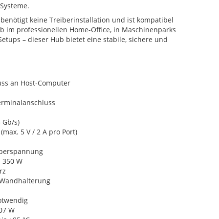
 Systeme.
 benötigt keine Treiberinstallation und ist kompatibel
 im professionellen Home-Office, in Maschinenparks
etups – dieser Hub bietet eine stabile, sichere und
uss an Host-Computer
Terminalanschluss
5 Gb/s)
(max. 5 V / 2 A pro Port)
Überspannung
: 350 W
rz
 Wandhalterung
notwendig
,07 W