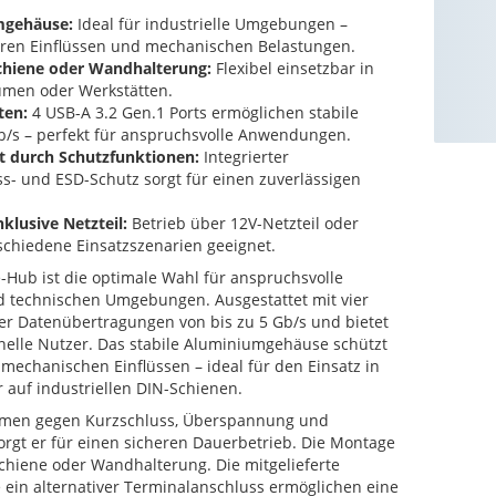
mgehäuse:
Ideal für industrielle Umgebungen –
ßeren Einflüssen und mechanischen Belastungen.
chiene oder Wandhalterung:
Flexibel einsetzbar in
umen oder Werkstätten.
ten:
4 USB-A 3.2 Gen.1 Ports ermöglichen stabile
b/s – perfekt für anspruchsvolle Anwendungen.
t durch Schutzfunktionen:
Integrierter
s- und ESD-Schutz sorgt für einen zuverlässigen
klusive Netzteil:
Betrieb über 12V-Netzteil oder
schiedene Einsatzszenarien geeignet.
e-Hub ist die optimale Wahl für anspruchsvolle
d technischen Umgebungen. Ausgestattet mit vier
 er Datenübertragungen von bis zu 5 Gb/s und bietet
nelle Nutzer. Das stabile Aluminiumgehäuse schützt
 mechanischen Einflüssen – ideal für den Einsatz in
 auf industriellen DIN-Schienen.
smen gegen Kurzschluss, Überspannung und
sorgt er für einen sicheren Dauerbetrieb. Die Montage
chiene oder Wandhalterung. Die mitgelieferte
e ein alternativer Terminalanschluss ermöglichen eine