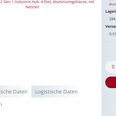
(Aus
Lager
28
Versa
0.5
ische Daten
Logistische Daten
n