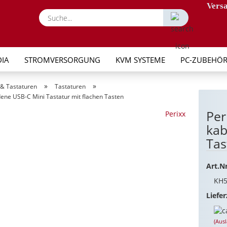
Versa
Suche...
IA
STROMVERSORGUNG
KVM SYSTEME
PC-ZUBEHÖ
»
»
& Tastaturen
Tastaturen
ne USB-C Mini Tastatur mit flachen Tasten
Per
Perixx
kab
Tas
Art.Nr
KH5
Liefer
(Aus