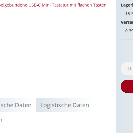
Lager
15
Versa
0.3
ische Daten
Logistische Daten
n