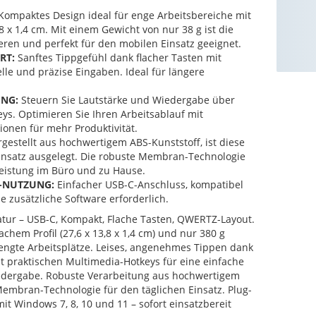
Kompaktes Design ideal für enge Arbeitsbereiche mit
 x 1,4 cm. Mit einem Gewicht von nur 38 g ist die
ieren und perfekt für den mobilen Einsatz geeignet.
RT:
Sanftes Tippgefühl dank flacher Tasten mit
le und präzise Eingaben. Ideal für längere
NG:
Steuern Sie Lautstärke und Wiedergabe über
eys. Optimieren Sie Ihren Arbeitsablauf mit
onen für mehr Produktivität.
gestellt aus hochwertigem ABS-Kunststoff, ist diese
Einsatz ausgelegt. Die robuste Membran-Technologie
 Leistung im Büro und zu Hause.
-NUTZUNG:
Einfacher USB-C-Anschluss, kompatibel
e zusätzliche Software erforderlich.
tur – USB-C, Kompakt, Flache Tasten, QWERTZ-Layout.
achem Profil (27,6 x 13,8 x 1,4 cm) und nur 380 g
eengte Arbeitsplätze. Leises, angenehmes Tippen dank
t praktischen Multimedia-Hotkeys für eine einfache
edergabe. Robuste Verarbeitung aus hochwertigem
embran-Technologie für den täglichen Einsatz. Plug-
it Windows 7, 8, 10 und 11 – sofort einsatzbereit