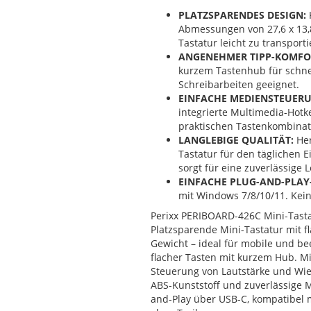
PLATZSPARENDES DESIGN:
Abmessungen von 27,6 x 13,8
Tastatur leicht zu transport
ANGENEHMER TIPP-KOMFO
kurzem Tastenhub für schnel
Schreibarbeiten geeignet.
EINFACHE MEDIENSTEUERU
integrierte Multimedia-Hotk
praktischen Tastenkombinati
LANGLEBIGE QUALITÄT:
Her
Tastatur für den täglichen 
sorgt für eine zuverlässige
EINFACHE PLUG-AND-PLAY
mit Windows 7/8/10/11. Kein
Perixx PERIBOARD-426C Mini-Tasta
Platzsparende Mini-Tastatur mit fl
Gewicht – ideal für mobile und b
flacher Tasten mit kurzem Hub. Mi
Steuerung von Lautstärke und Wi
ABS-Kunststoff und zuverlässige M
and-Play über USB-C, kompatibel m