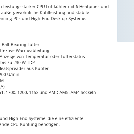
n leistungsstarker CPU Luftkühler mit 6 Heatpipes und
et außergewöhnliche Kühlleistung und stabile
 Gaming-PCs und High-End Desktop-Systeme.
-Ball-Bearing Lüfter
effektive Wärmeableitung
r Anzeige von Temperatur oder Lüfterstatus
 bis zu 230 W TDP
Heatspreader aus Kupfer
2200 U/min
FM
(A)
851, 1700, 1200, 115x und AMD AM5, AM4 Sockeln
nd High-End Systeme, die eine effiziente,
hende CPU-Kühlung benötigen.