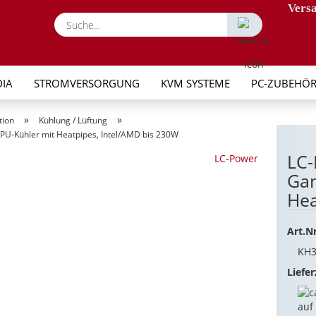
Versa
Suche...
IA
STROMVERSORGUNG
KVM SYSTEME
PC-ZUBEHÖ
»
»
tion
Kühlung / Lüftung
U-Kühler mit Heatpipes, Intel/AMD bis 230W
LC-
LC-Power
Gam
Hea
Art.Nr
KH
Liefer