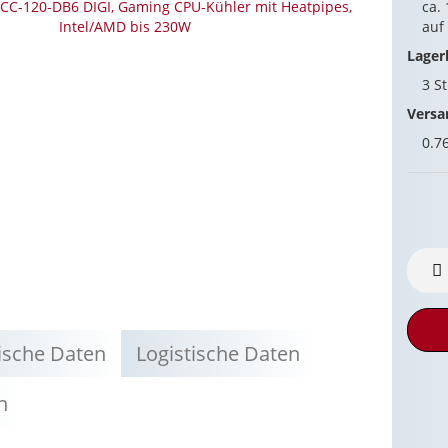
ca.
auf
Lager
3
S
Versa
0.7
ische Daten
Logistische Daten
n