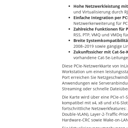
Hohe Netzwerkleistung mit 
und Virtualisierung durch R
Einfache Integration per PC
Netzwerkerweiterung für PCs
Zahlreiche Funktionen für P
RSS, PTP, VMQ und VMDq für
Breite Systemkompatibilitä
2008–2019 sowie gängige Lin
Zukunftssicher mit Cat-5e-
vorhandene Cat-5e-Leitunge
Diese PCIe-Netzwerkkarte von InLi
Workstation um einen leistungssta
Port erreichen Sie Netzgeschwindig
Anwendungen wie Serveranbindung
Streaming oder schnelle Dateiübe
Die Karte wird über eine PCIe-x1-S
kompatibel mit x4, x8 und x16-Slo
fortschrittliche Netzwerkfeatures:
Double-VLAN), Layer-2-Traffic-Prio
Hardware-CRC sowie Wake-on-LA