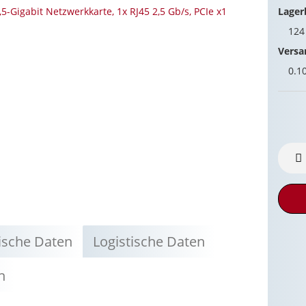
Lager
12
Versa
0.1
ische Daten
Logistische Daten
n