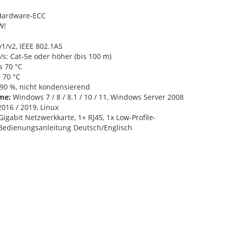
Hardware-ECC
W!
v1/v2, IEEE 802.1AS
/s: Cat-5e oder höher (bis 100 m)
s 70 °C
 70 °C
90 %, nicht kondensierend
me:
Windows 7 / 8 / 8.1 / 10 / 11, Windows Server 2008
2016 / 2019, Linux
Gigabit Netzwerkkarte, 1× RJ45, 1x Low-Profile-
x Bedienungsanleitung Deutsch/Englisch