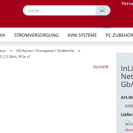
Versa
Suche...
IA
STROMVERSORGUNG
KVM SYSTEME
PC-ZUBEHÖ
»
»
tion
I/O-Karten / Frontpanel / Slotbleche
5 2,5 Gb/s, PCIe x1
InL
InLine®
Net
Gb/
Art.Nr
KH5
Liefer
(Aus