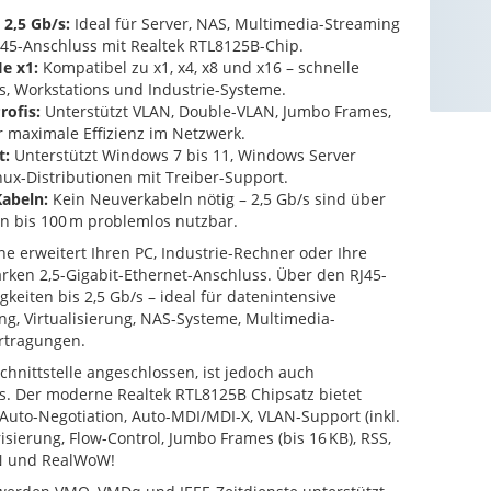
2,5 Gb/s:
Ideal für Server, NAS, Multimedia-Streaming
J45-Anschluss mit Realtek RTL8125B-Chip.
Ie x1:
Kompatibel zu x1, x4, x8 und x16 – schnelle
, Workstations und Industrie-Systeme.
rofis:
Unterstützt VLAN, Double-VLAN, Jumbo Frames,
 maximale Effizienz im Netzwerk.
t:
Unterstützt Windows 7 bis 11, Windows Server
ux-Distributionen mit Treiber-Support.
Kabeln:
Kein Neuverkabeln nötig – 2,5 Gb/s sind über
n bis 100 m problemlos nutzbar.
ne erweitert Ihren PC, Industrie-Rechner oder Ihre
rken 2,5-Gigabit-Ethernet-Anschluss. Über den RJ45-
keiten bis 2,5 Gb/s – ideal für datenintensive
, Virtualisierung, NAS-Systeme, Multimedia-
rtragungen.
chnittstelle angeschlossen, ist jedoch auch
ts. Der moderne Realtek RTL8125B Chipsatz bietet
 Auto-Negotiation, Auto-MDI/MDI-X, VLAN-Support (inkl.
risierung, Flow-Control, Jumbo Frames (bis 16 KB), RSS,
N und RealWoW!