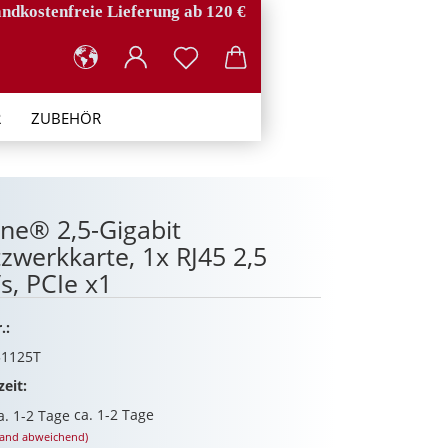
ndkostenfreie Lieferung ab 120 €
R
ZUBEHÖR
ine® 2,5-Gigabit
zwerkkarte, 1x RJ45 2,5
s, PCIe x1
.:
1125T
zeit:
ca. 1-2 Tage
land abweichend)