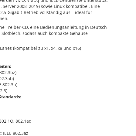
werden VMQ, VMDq und IEEE-Zeitdienste unterstützt.
1, Server 2008–2019) sowie Linux kompatibel. Eine
2,5-Gigabit-Betrieb vollständig aus – ideal für
men.
ine Treiber-CD, eine Bedienungsanleitung in Deutsch
le-Slotblech, sodass auch kompakte Gehäuse
Lanes (kompatibel zu x1, x4, x8 und x16)
eiten:
 802.3bz)
02.3ab)
E 802.3u)
2.3)
Standards:
802.1Q, 802.1ad
t: IEEE 802.3az