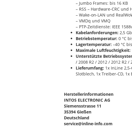
– Jumbo Frames: bis 16 KB
– RSS – Hardware-CRC und 
– Wake-on-LAN und RealWo
– VMDq und VMQ
– PTP-Zeitdienste: IEEE 1588
Kabelanforderungen:
2,5 Gb
Betriebstemperatur:
0 °C bi
Lagertemperatur:
–40 °C bis
Maximale Luftfeuchtigkeit:
Unterstützte Betriebssyste
/ 2008 R2 / 2012 / 2012 R2 / 
Lieferumfang:
1x InLine 2,5-
Slotblech, 1x Treiber-CD, 1
Herstellerinformationen
INTOS ELECTRONIC AG
Siemensstrasse 11
35394 Gießen
Deutschland
service@inline-info.com