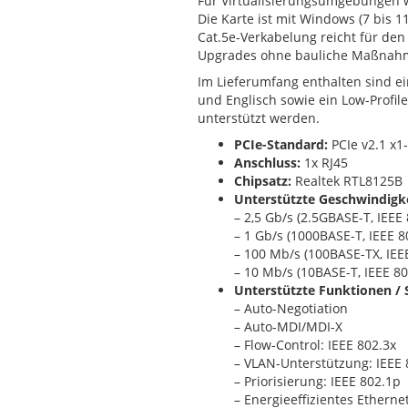
Für Virtualisierungsumgebungen 
Die Karte ist mit Windows (7 bis 1
Cat.5e-Verkabelung reicht für den 
Upgrades ohne bauliche Maßnah
Im Lieferumfang enthalten sind e
und Englisch sowie ein Low-Profi
unterstützt werden.
PCIe-Standard:
PCIe v2.1 x1-
Anschluss:
1x RJ45
Chipsatz:
Realtek RTL8125B
Unterstützte Geschwindigk
– 2,5 Gb/s (2.5GBASE-T, IEEE
– 1 Gb/s (1000BASE-T, IEEE 8
– 100 Mb/s (100BASE-TX, IEE
– 10 Mb/s (10BASE-T, IEEE 80
Unterstützte Funktionen / 
– Auto-Negotiation
– Auto-MDI/MDI-X
– Flow-Control: IEEE 802.3x
– VLAN-Unterstützung: IEEE 
– Priorisierung: IEEE 802.1p
– Energieeffizientes Etherne