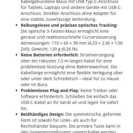
Kabelgebundene Maus mit USB-Typ-C-Anschluss
für Tablets, Laptops und andere Geräte mit USB-C-
Anschluss. Direkter Anschluss ohne Adapter für
eine stabile, zuverlässige Verbindung.
Reibungsloses und präzises optisches Tracking:
Die optische 3-Tasten-Maus ermöglicht eine
genaue und reaktionsschnelle Cursorsteuerung.
Abmessungen: 110 × 60 × 38 mm (4,33 × 2,36 × 1,50
Zoll); Gewicht: 120 g (0,26 lb).
Keine Batterien erforderlich:
Stromversorgung
über ein robustes 1,5 m langes Kabel für eine
problemlose Nutzung ohne Batteriewechsel. Die
Kabellänge ermöglicht eine flexible Verlegung über
oder unter dem Schreibtisch – ideal für zu Hause
oder im Büro.
Problemloses Plug-and-Play:
Keine Treiber oder
Software erforderlich. Schließen Sie einfach das
USB-C-Kabel an Ihr Gerät an und legen Sie sofort
los.
Beidhändiges Design:
Die symmetrische, geformte
Form ist sowohl für Links- als auch für
Rechtshänder bequem. Die primäre Taste kann in
den Systemeinstellungen umgeschaltet werden.