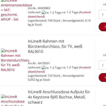
in
Art.Nr.: KH69983
Lieferzeit:
ca. 1-2 Tage
(Ausland
abweichend)
Lagerbestand: 160 Stück , Versandgewicht:
0,14
kg je Stück
InLine® Rahmen mit
Bürstendurchlass, für TV, weiß
RAL9010
in
Art.Nr.: KH78501
Lieferzeit:
ca. 1-2 Tage
(Ausland
abweichend)
Lagerbestand: 124 Stück , Versandgewicht:
0,052
kg je Stück
InLine® Anschlussdose Aufputz für
4x Keystone RJ45 Buchse, Metall,
schwarz
in