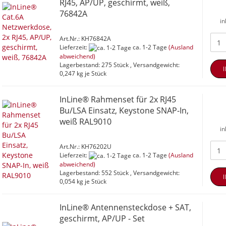
RJ45, AP/UP, geschirmt, weiß,
76842A
in
Art.Nr.: KH76842A
Lieferzeit:
ca. 1-2 Tage
(Ausland
abweichend)
Lagerbestand: 275 Stück , Versandgewicht:
0,247
kg je Stück
InLine® Rahmenset für 2x RJ45
Bu/LSA Einsatz, Keystone SNAP-In,
weiß RAL9010
in
Art.Nr.: KH76202U
Lieferzeit:
ca. 1-2 Tage
(Ausland
abweichend)
Lagerbestand: 552 Stück , Versandgewicht:
0,054
kg je Stück
InLine® Antennensteckdose + SAT,
geschirmt, AP/UP - Set