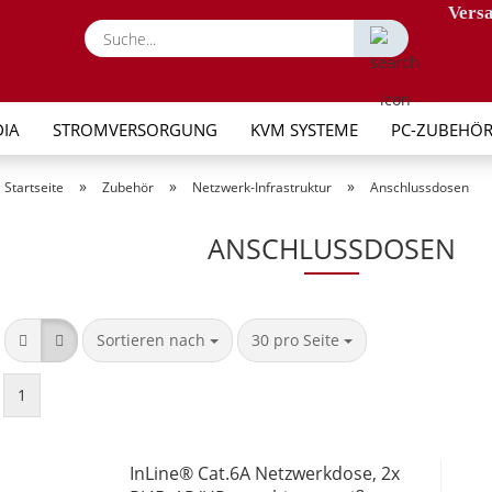
Versa
Suche...
IA
STROMVERSORGUNG
KVM SYSTEME
PC-ZUBEHÖ
»
»
»
Startseite
Zubehör
Netzwerk-Infrastruktur
Anschlussdosen
ANSCHLUSSDOSEN
Sortieren nach
pro Seite
Sortieren nach
30 pro Seite
1
InLine® Cat.6A Netzwerkdose, 2x