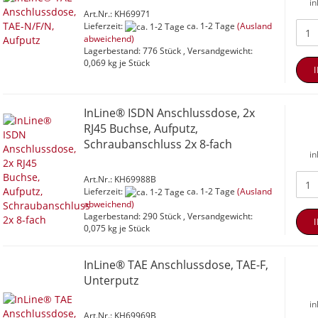
in
Art.Nr.: KH69971
Lieferzeit:
ca. 1-2 Tage
(Ausland
abweichend)
Lagerbestand: 776 Stück , Versandgewicht:
0,069
kg je Stück
InLine® ISDN Anschlussdose, 2x
RJ45 Buchse, Aufputz,
Schraubanschluss 2x 8-fach
in
Art.Nr.: KH69988B
Lieferzeit:
ca. 1-2 Tage
(Ausland
abweichend)
Lagerbestand: 290 Stück , Versandgewicht:
0,075
kg je Stück
InLine® TAE Anschlussdose, TAE-F,
Unterputz
in
Art.Nr.: KH69969B