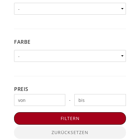
FARBE
FARBE
PREIS
PREIS
Preis bis
-
FILTERN
ZURÜCKSETZEN