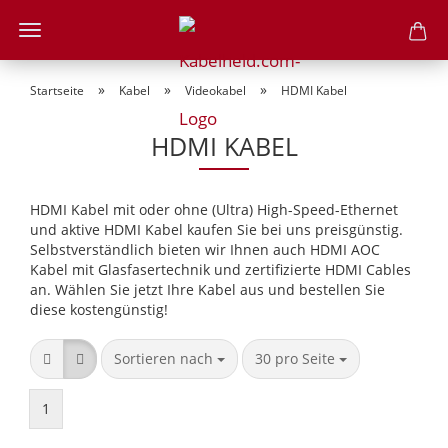
»
»
»
Startseite
Kabel
Videokabel
HDMI Kabel
HDMI KABEL
HDMI Kabel mit oder ohne (Ultra) High-Speed-Ethernet
und aktive HDMI Kabel kaufen Sie bei uns preisgünstig.
Selbstverständlich bieten wir Ihnen auch HDMI AOC
Kabel mit Glasfasertechnik und zertifizierte HDMI Cables
an. Wählen Sie jetzt Ihre Kabel aus und bestellen Sie
diese kostengünstig!
Sortieren nach
pro Seite
Sortieren nach
30 pro Seite
1