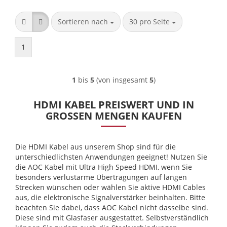
Sortieren nach
pro Seite
Sortieren nach
30 pro Seite
1
1
bis
5
(von insgesamt
5
)
HDMI KABEL PREISWERT UND IN
GROSSEN MENGEN KAUFEN
Die HDMI Kabel aus unserem Shop sind für die
unterschiedlichsten Anwendungen geeignet! Nutzen Sie
die AOC Kabel mit Ultra High Speed HDMI, wenn Sie
besonders verlustarme Übertragungen auf langen
Strecken wünschen oder wählen Sie aktive HDMI Cables
aus, die elektronische Signalverstärker beinhalten. Bitte
beachten Sie dabei, dass AOC Kabel nicht dasselbe sind.
Diese sind mit Glasfaser ausgestattet. Selbstverständlich