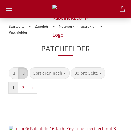
»
»
»
Startseite
Zubehör
Netzwerk-Infrastruktur
Patchfelder
PATCHFELDER
Sortieren nach
pro Seite
Sortieren nach
30 pro Seite
1
2
»