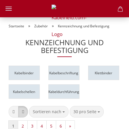
»
»
Startseite
Zubehör
Kennzeichnung und Befestigung
KENNZEICHNUNG UND
BEFESTIGUNG
Kabelbinder
Kabelbeschriftung
Klettbinder
Kabelschellen
Kabeldurchführung
Sortieren nach
pro Seite
Sortieren nach
30 pro Seite
1
2
3
4
5
6
»