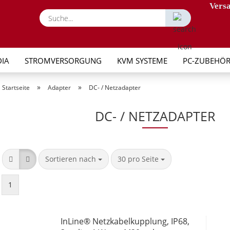
Versa
Suche...
IA
STROMVERSORGUNG
KVM SYSTEME
PC-ZUBEHÖ
»
»
Startseite
Adapter
DC- / Netzadapter
DC- / NETZADAPTER
Sortieren nach
pro Seite
Sortieren nach
30 pro Seite
1
InLine® Netzkabelkupplung, IP68,