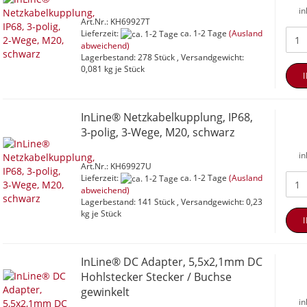
in
Art.Nr.: KH69927T
Lieferzeit:
ca. 1-2 Tage
(Ausland
abweichend)
Lagerbestand: 278 Stück , Versandgewicht:
0,081
kg je Stück
InLine® Netzkabelkupplung, IP68,
3-polig, 3-Wege, M20, schwarz
in
Art.Nr.: KH69927U
Lieferzeit:
ca. 1-2 Tage
(Ausland
abweichend)
Lagerbestand: 141 Stück , Versandgewicht:
0,23
kg je Stück
InLine® DC Adapter, 5,5x2,1mm DC
Hohlstecker Stecker / Buchse
gewinkelt
in