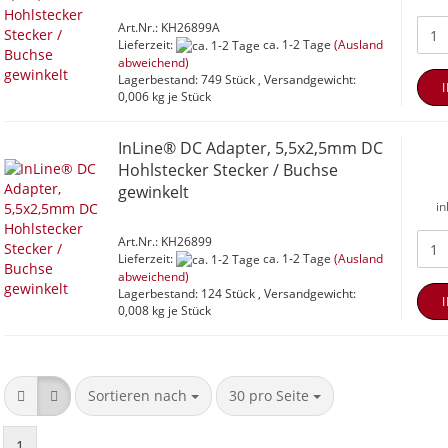
Art.Nr.: KH26899A
Lieferzeit:
ca. 1-2 Tage
(Ausland
abweichend)
Lagerbestand: 749 Stück , Versandgewicht:
0,006
kg je Stück
InLine® DC Adapter, 5,5x2,5mm DC
Hohlstecker Stecker / Buchse
gewinkelt
in
Art.Nr.: KH26899
Lieferzeit:
ca. 1-2 Tage
(Ausland
abweichend)
Lagerbestand: 124 Stück , Versandgewicht:
0,008
kg je Stück
Sortieren nach
pro Seite
Sortieren nach
30 pro Seite
1