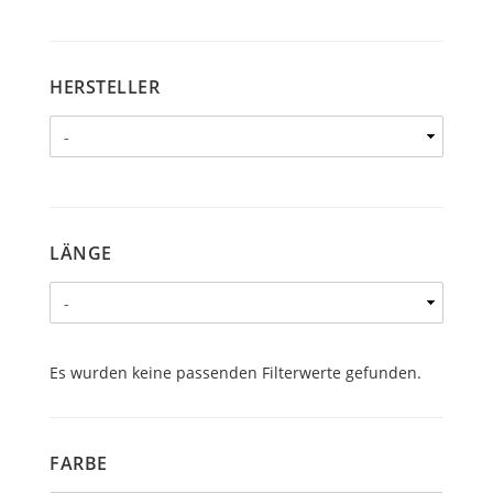
HERSTELLER
HERSTELLER
LÄNGE
LÄNGE
Es wurden keine passenden Filterwerte gefunden.
FARBE
FARBE