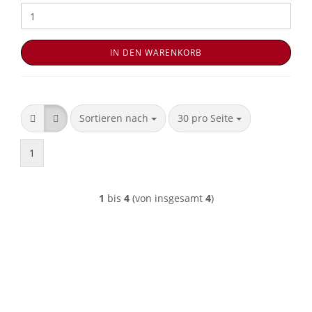
IN DEN WARENKORB
Sortieren nach
pro Seite
Sortieren nach
30 pro Seite
1
1
bis
4
(von insgesamt
4
)