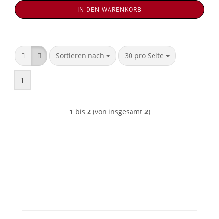
IN DEN WARENKORB
Sortieren nach
pro Seite
Sortieren nach
30 pro Seite
1
1
bis
2
(von insgesamt
2
)