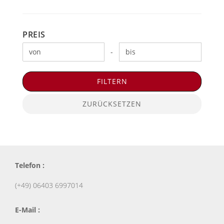
PREIS
PREIS
Preis bis
-
FILTERN
ZURÜCKSETZEN
Telefon :
(+49) 06403 6997014
E-Mail :