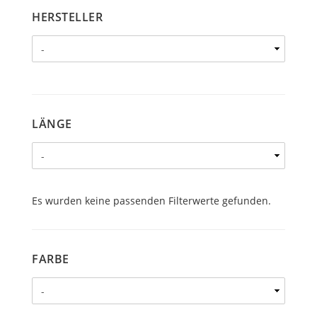
HERSTELLER
HERSTELLER
LÄNGE
LÄNGE
Es wurden keine passenden Filterwerte gefunden.
FARBE
FARBE