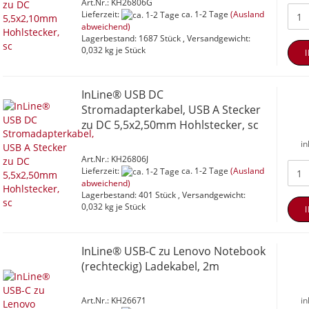
Art.Nr.: KH26806G
Lieferzeit:
ca. 1-2 Tage
(Ausland
abweichend)
Lagerbestand: 1687 Stück , Versandgewicht:
0,032
kg je Stück
InLine® USB DC
Stromadapterkabel, USB A Stecker
zu DC 5,5x2,50mm Hohlstecker, sc
in
Art.Nr.: KH26806J
Lieferzeit:
ca. 1-2 Tage
(Ausland
abweichend)
Lagerbestand: 401 Stück , Versandgewicht:
0,032
kg je Stück
InLine® USB-C zu Lenovo Notebook
(rechteckig) Ladekabel, 2m
Art.Nr.: KH26671
in