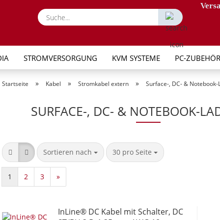
Versa
Suche...
IA
STROMVERSORGUNG
KVM SYSTEME
PC-ZUBEHÖ
»
»
»
Startseite
Kabel
Stromkabel extern
Surface-, DC- & Notebook-
SURFACE-, DC- & NOTEBOOK-LA
Sortieren nach
pro Seite
Sortieren nach
30 pro Seite
1
2
3
»
InLine® DC Kabel mit Schalter, DC