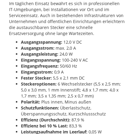
Im täglichen Einsatz bewährt es sich in professionellen
IT-Umgebungen, bei Installationen vor Ort und im
Serviceeinsatz. Auch in bestehenden Infrastrukturen von
Unternehmen und öffentlichen Einrichtungen erleichtern
die austauschbaren Stecker eine schnelle
Ersatzversorgung ohne lange Wartezeiten.
Ausgangsspannung:
12,0 V DC
Ausgangsstrom:
max. 2,0 A
Ausgangsleistung:
24,0 W
Eingangsspannung:
100-240 V AC
Eingangsfrequenz:
50/60 Hz
Eingangsstrom:
0,9 A
Fester Stecker:
5,5 x 2,1 mm DC
Steckeroptionen:
6 Wechselstecker (5,5 x 2,5 mm;
5,0 x 3,0 mm, 1 mm Innenstift; 4,8 x 1,7 mm; 4,0 x
1,7 mm; 3,5 x 1,35 mm; 2,5 x 0,7 mm)
Polarität:
Plus innen, Minus außen
Schutzfunktionen:
Überlastschutz,
Überspannungsschutz, Kurzschlussschutz
Effizienz (Durchschnitt):
87,9 %
Effizienz bei 10 % Last:
83,3 %
Leistungsaufnahme im Leerlauf:
0,05 W