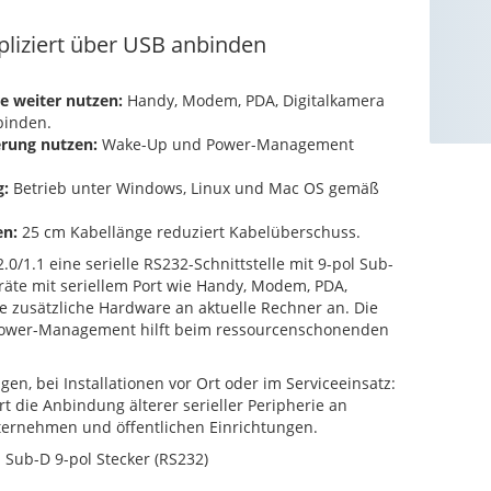
liziert über USB anbinden
 weiter nutzen:
Handy, Modem, PDA, Digitalkamera
binden.
erung nutzen:
Wake-Up und Power-Management
g:
Betrieb unter Windows, Linux und Mac OS gemäß
en:
25 cm Kabellänge reduziert Kabelüberschuss.
.0/1.1 eine serielle RS232-Schnittstelle mit 9-pol Sub-
eräte mit seriellem Port wie Handy, Modem, PDA,
e zusätzliche Hardware an aktuelle Rechner an. Die
Power-Management hilft beim ressourcenschonenden
en, bei Installationen vor Ort oder im Serviceeinsatz:
rt die Anbindung älterer serieller Peripherie an
ternehmen und öffentlichen Einrichtungen.
 Sub-D 9-pol Stecker (RS232)