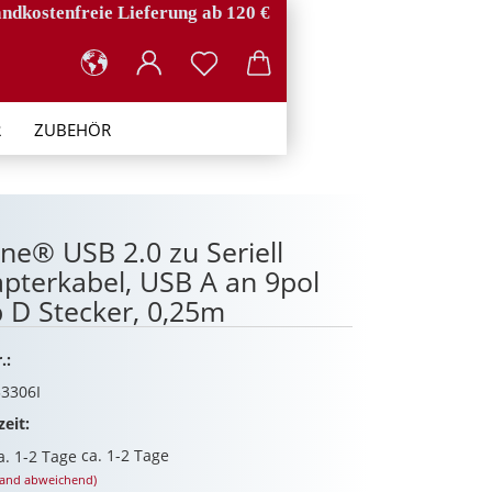
ndkostenfreie Lieferung ab 120 €
R
ZUBEHÖR
ine® USB 2.0 zu Seriell
pterkabel, USB A an 9pol
 D Stecker, 0,25m
.:
3306I
zeit:
ca. 1-2 Tage
land abweichend)