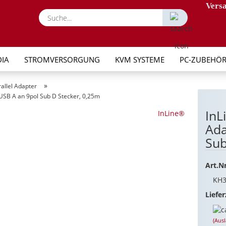
Versa
Suche...
IA
STROMVERSORGUNG
KVM SYSTEME
PC-ZUBEHÖ
»
arallel Adapter
 USB A an 9pol Sub D Stecker, 0,25m
InL
InLine®
Ada
Sub
Art.Nr
KH3
Liefer
(Aus