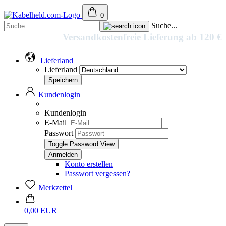
0
Suche...
Versandkostenfreie Lieferung ab 120 €
Lieferland
Lieferland
Kundenlogin
Kundenlogin
E-Mail
Passwort
Toggle Password View
Konto erstellen
Passwort vergessen?
Merkzettel
0,00 EUR