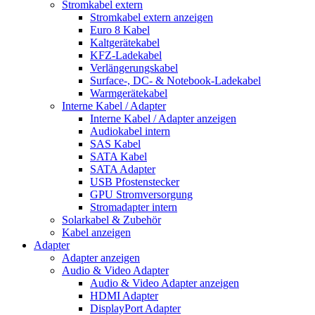
Stromkabel extern
Stromkabel extern anzeigen
Euro 8 Kabel
Kaltgerätekabel
KFZ-Ladekabel
Verlängerungskabel
Surface-, DC- & Notebook-Ladekabel
Warmgerätekabel
Interne Kabel / Adapter
Interne Kabel / Adapter anzeigen
Audiokabel intern
SAS Kabel
SATA Kabel
SATA Adapter
USB Pfostenstecker
GPU Stromversorgung
Stromadapter intern
Solarkabel & Zubehör
Kabel anzeigen
Adapter
Adapter anzeigen
Audio & Video Adapter
Audio & Video Adapter anzeigen
HDMI Adapter
DisplayPort Adapter