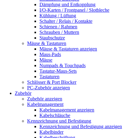
Dämpfung und Entkopplung
I/O-Karten / Frontpanel / Slotbleche
Kühlung / Lüftung
Schalter / Relais / Kontakte
Schienen / Rahmen
Schrauben / Muttern
Staubschutze
Mäuse & Tastaturen
Mäuse & Tastaturen anzeigen
Maus-Pads
Mäuse
Numpads & Touchpads
Tastatur-Maus-Sets
Tastaturen
Schlösser & Port Blocker
PC-Zubehör anzeigen
Zubehör
Zubehör anzeigen
Kabelmanagement
Kabelmanagement anzeigen
Kabelschläuche
Kennzeichnung und Befestigung
Kennzeichnung und Befestigung anzeigen
Kabelbinder
Kabelbeschriftung