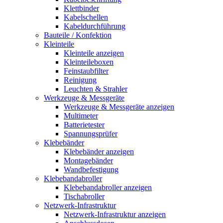
Klettbinder
Kabelschellen
Kabeldurchführung
Bauteile / Konfektion
Kleinteile
Kleinteile anzeigen
Kleinteileboxen
Feinstaubfilter
Reinigung
Leuchten & Strahler
Werkzeuge & Messgeräte
Werkzeuge & Messgeräte anzeigen
Multimeter
Batterietester
Spannungsprüfer
Klebebänder
Klebebänder anzeigen
Montagebänder
Wandbefestigung
Klebebandabroller
Klebebandabroller anzeigen
Tischabroller
Netzwerk-Infrastruktur
Netzwerk-Infrastruktur anzeigen