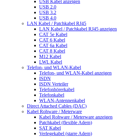
USB Kabel anzeigen
USB 2.0
USB 3.2
USB 4.0
LAN Kabel / Patchkabel RJ45
LAN Kabel / Patchkabel RJ45 anzeigen
CAT 5e Kabel
CAT 6 Kabel
CAT 6a Kabel
CAT 8 Kabel
M12 Kabel
LWL Kabel
Telefon- und WLAN-Kabel
Telefon- und WLAN-Kabel anzeigen
ISDN
ISDN Verteiler
Telefonhörerkabel
Telefonkabel
WLAN-Antennenkabel
Direct Attached Cables (DAC)
Kabel Rohware / Meterware
Kabel Rohware / Meterware anzeigen
Patchkabel (flexible Adern)
SAT Kabel
Verlegekabel (starre Adern)