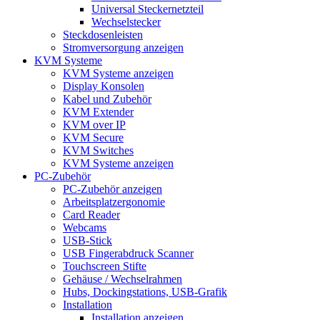
Universal Steckernetzteil
Wechselstecker
Steckdosenleisten
Stromversorgung anzeigen
KVM Systeme
KVM Systeme anzeigen
Display Konsolen
Kabel und Zubehör
KVM Extender
KVM over IP
KVM Secure
KVM Switches
KVM Systeme anzeigen
PC-Zubehör
PC-Zubehör anzeigen
Arbeitsplatzergonomie
Card Reader
Webcams
USB-Stick
USB Fingerabdruck Scanner
Touchscreen Stifte
Gehäuse / Wechselrahmen
Hubs, Dockingstations, USB-Grafik
Installation
Installation anzeigen