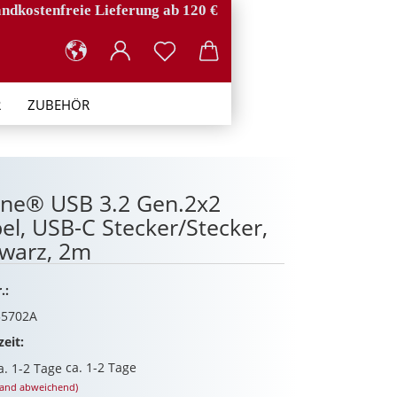
ndkostenfreie Lieferung ab 120 €
R
ZUBEHÖR
ine® USB 3.2 Gen.2x2
el, USB-C Stecker/Stecker,
warz, 2m
.:
5702A
zeit:
ca. 1-2 Tage
land abweichend)