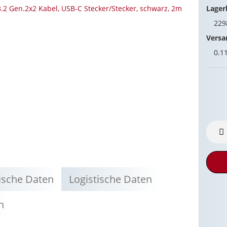
Lager
22
Versa
0.1
ische Daten
Logistische Daten
n