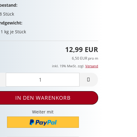
bestand:
98
Stück
ndgewicht:
11
kg je Stück
12,99 EUR
6,50 EUR pro m
inkl. 19% MwSt. zzgl.
Versand
Weiter mit