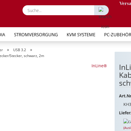
Versa
Suche...
IA
STROMVERSORGUNG
KVM SYSTEME
PC-ZUBEHÖ
»
»
er
USB 3.2
ecker/Stecker, schwarz, 2m
InL
InLine®
Kab
sch
Art.Nr
KH3
Liefer
(Aus