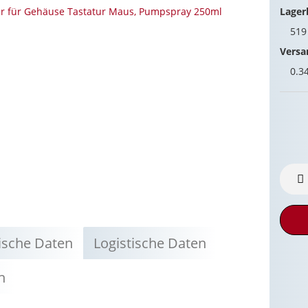
Lager
51
Versa
0.3
ische Daten
Logistische Daten
n