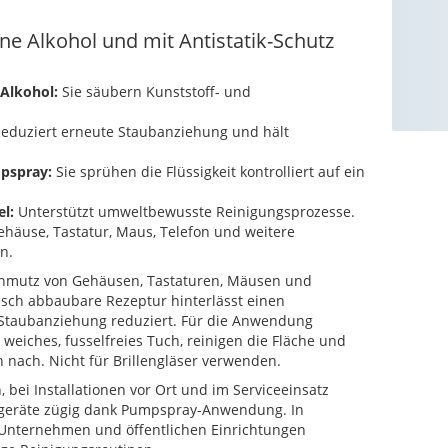
e Alkohol und mit Antistatik-Schutz
Alkohol:
Sie säubern Kunststoff- und
eduziert erneute Staubanziehung und hält
mpspray:
Sie sprühen die Flüssigkeit kontrolliert auf ein
l:
Unterstützt umweltbewusste Reinigungsprozesse.
häuse, Tastatur, Maus, Telefon und weitere
n.
Schmutz von Gehäusen, Tastaturen, Mäusen und
gisch abbaubare Rezeptur hinterlässt einen
e Staubanziehung reduziert. Für die Anwendung
n weiches, fusselfreies Tuch, reinigen die Fläche und
 nach. Nicht für Brillengläser verwenden.
 bei Installationen vor Ort und im Serviceeinsatz
ndgeräte zügig dank Pumpspray-Anwendung. In
 Unternehmen und öffentlichen Einrichtungen