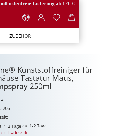
ndkostenfreie Lieferung ab 120 €
R
ZUBEHÖR
ine® Kunststoffreiniger für
äuse Tastatur Maus,
mpspray 250ml
.:
3206
zeit:
ca. 1-2 Tage
land abweichend)