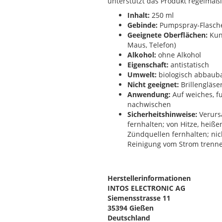
unterstützt das Produkt regelmäß
Inhalt:
250 ml
Gebinde:
Pumpspray-Flasch
Geeignete Oberflächen:
Kuns
Maus, Telefon)
Alkohol:
ohne Alkohol
Eigenschaft:
antistatisch
Umwelt:
biologisch abbaub
Nicht geeignet:
Brillengläse
Anwendung:
Auf weiches, fu
nachwischen
Sicherheitshinweise:
Verurs
fernhalten; von Hitze, heiß
Zündquellen fernhalten; nich
Reinigung vom Strom trenn
Herstellerinformationen
INTOS ELECTRONIC AG
Siemensstrasse 11
35394 Gießen
Deutschland