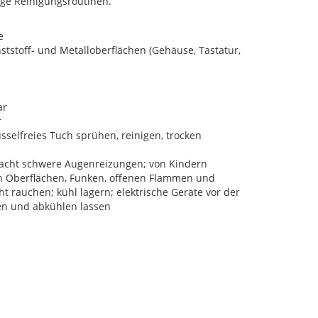
ige Reinigungsroutinen.
e
tstoff- und Metalloberflächen (Gehäuse, Tastatur,
ar
r
sselfreies Tuch sprühen, reinigen, trocken
acht schwere Augenreizungen; von Kindern
en Oberflächen, Funken, offenen Flammen und
t rauchen; kühl lagern; elektrische Geräte vor der
en und abkühlen lassen