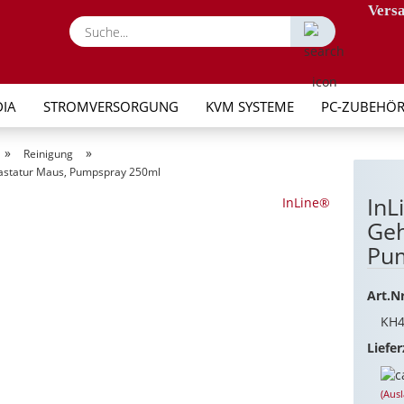
Versa
Suche...
IA
STROMVERSORGUNG
KVM SYSTEME
PC-ZUBEHÖ
»
»
Reinigung
 Tastatur Maus, Pumpspray 250ml
InL
InLine®
Geh
Pu
Art.Nr
KH4
Liefer
(Aus