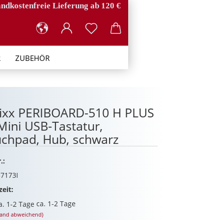
ndkostenfreie Lieferung ab 120 €
R
ZUBEHÖR
ixx PERIBOARD-510 H PLUS
 Mini USB-Tastatur,
chpad, Hub, schwarz
.:
7173I
zeit:
ca. 1-2 Tage
land abweichend)