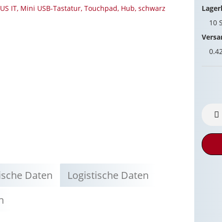
Lager
10
Versa
0.4
ische Daten
Logistische Daten
n