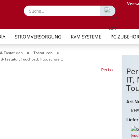
Versa
Suche...
IA
STROMVERSORGUNG
KVM SYSTEME
PC-ZUBEHÖ
»
»
& Tastaturen
Tastaturen
SB-Tastatur, Touchpad, Hub, schwarz
Per
Perixx
IT,
Tou
Art.Nr
KH5
Liefer
(Aus