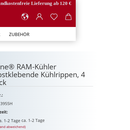
ndkostenfreie Lieferung ab 120 €
R
ZUBEHÖR
ine® RAM-Kühler
bstklebende Kühlrippen, 4
ck
.:
33955H
zeit:
ca. 1-2 Tage
land abweichend)