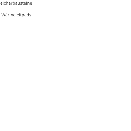
peicherbausteine
e Wärmeleitpads