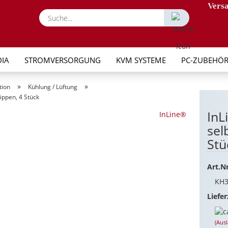
Versa
Suche...
IA
STROMVERSORGUNG
KVM SYSTEME
PC-ZUBEHÖ
»
»
tion
Kühlung / Lüftung
ippen, 4 Stück
InL
InLine®
sel
Stü
Art.Nr
KH
Liefer
(Aus