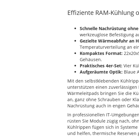
Effiziente RAM-Kühlung
Schnelle Nachrüstung ohne
werkzeuglose Befestigung a
Gezielte Wärmeabfuhr an H
Temperaturverteilung an ei
Kompaktes Format:
22x20x5
Gehäusen.
Praktisches 4er-Set:
Vier Kü
Aufgeräumte Optik:
Blaue A
Mit den selbstklebenden Kühlripp
unterstützen einen zuverlässigen 
Wärmeleitpads bringen Sie die Kü
an, ganz ohne Schrauben oder Kl
Nachrüstung auch in engen Gehä
In professionellen IT-Umgebungen,
rüsten Sie Module zügig nach, ohn
Kühlrippen fügen sich in Systeme
und helfen, thermische Reserven g