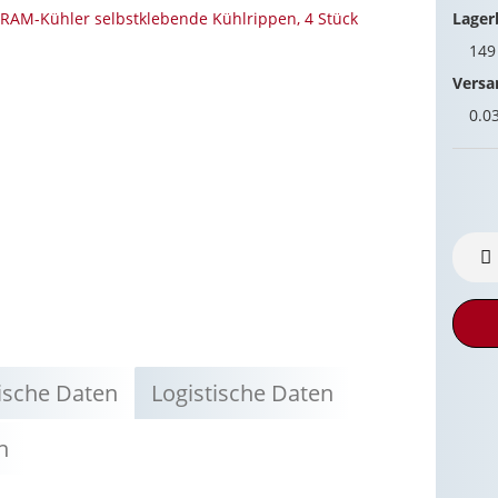
Lager
14
Versa
0.0
ische Daten
Logistische Daten
n