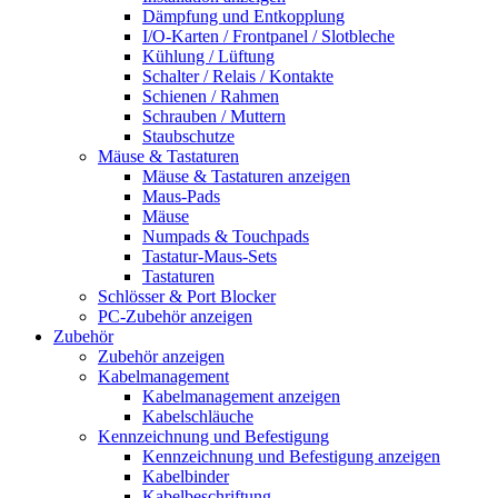
Dämpfung und Entkopplung
I/O-Karten / Frontpanel / Slotbleche
Kühlung / Lüftung
Schalter / Relais / Kontakte
Schienen / Rahmen
Schrauben / Muttern
Staubschutze
Mäuse & Tastaturen
Mäuse & Tastaturen anzeigen
Maus-Pads
Mäuse
Numpads & Touchpads
Tastatur-Maus-Sets
Tastaturen
Schlösser & Port Blocker
PC-Zubehör anzeigen
Zubehör
Zubehör anzeigen
Kabelmanagement
Kabelmanagement anzeigen
Kabelschläuche
Kennzeichnung und Befestigung
Kennzeichnung und Befestigung anzeigen
Kabelbinder
Kabelbeschriftung