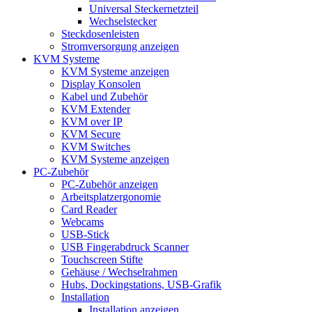
Universal Steckernetzteil
Wechselstecker
Steckdosenleisten
Stromversorgung anzeigen
KVM Systeme
KVM Systeme anzeigen
Display Konsolen
Kabel und Zubehör
KVM Extender
KVM over IP
KVM Secure
KVM Switches
KVM Systeme anzeigen
PC-Zubehör
PC-Zubehör anzeigen
Arbeitsplatzergonomie
Card Reader
Webcams
USB-Stick
USB Fingerabdruck Scanner
Touchscreen Stifte
Gehäuse / Wechselrahmen
Hubs, Dockingstations, USB-Grafik
Installation
Installation anzeigen