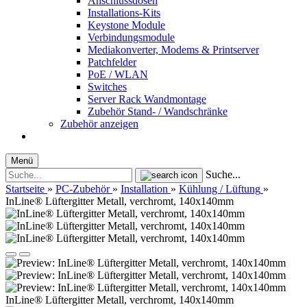
Anschlussdosen
Installations-Kits
Keystone Module
Verbindungsmodule
Mediakonverter, Modems & Printserver
Patchfelder
PoE / WLAN
Switches
Server Rack Wandmontage
Zubehör Stand- / Wandschränke
Zubehör anzeigen
Menü
Suche...
Startseite
»
PC-Zubehör
»
Installation
»
Kühlung / Lüftung
»
InLine® Lüftergitter Metall, verchromt, 140x140mm
InLine® Lüftergitter Metall, verchromt, 140x140mm