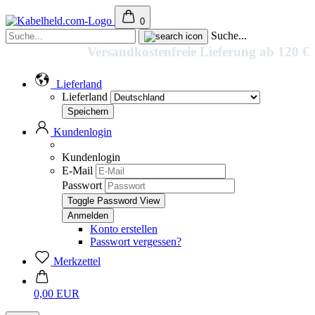
0
Suche...
Versandkostenfreie Lieferung ab 120 €
Lieferland
Lieferland
Kundenlogin
Kundenlogin
E-Mail
Passwort
Toggle Password View
Konto erstellen
Passwort vergessen?
Merkzettel
0,00 EUR