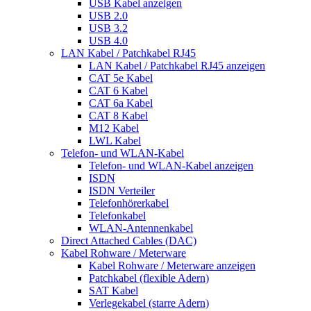
USB Kabel anzeigen
USB 2.0
USB 3.2
USB 4.0
LAN Kabel / Patchkabel RJ45
LAN Kabel / Patchkabel RJ45 anzeigen
CAT 5e Kabel
CAT 6 Kabel
CAT 6a Kabel
CAT 8 Kabel
M12 Kabel
LWL Kabel
Telefon- und WLAN-Kabel
Telefon- und WLAN-Kabel anzeigen
ISDN
ISDN Verteiler
Telefonhörerkabel
Telefonkabel
WLAN-Antennenkabel
Direct Attached Cables (DAC)
Kabel Rohware / Meterware
Kabel Rohware / Meterware anzeigen
Patchkabel (flexible Adern)
SAT Kabel
Verlegekabel (starre Adern)