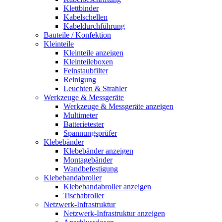
Klettbinder
Kabelschellen
Kabeldurchführung
Bauteile / Konfektion
Kleinteile
Kleinteile anzeigen
Kleinteileboxen
Feinstaubfilter
Reinigung
Leuchten & Strahler
Werkzeuge & Messgeräte
Werkzeuge & Messgeräte anzeigen
Multimeter
Batterietester
Spannungsprüfer
Klebebänder
Klebebänder anzeigen
Montagebänder
Wandbefestigung
Klebebandabroller
Klebebandabroller anzeigen
Tischabroller
Netzwerk-Infrastruktur
Netzwerk-Infrastruktur anzeigen