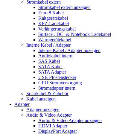
Stromkabel extern
Stromkabel extern anzeigen
Euro 8 Kabel
Kaltgerätekabel
KFZ-Ladekabel
Verlängerungskabel
Surface-, DC- & Notebook-Ladekabel
Warmgerätekabel
Interne Kabel / Adapter
Interne Kabel / Adapter anzeigen
Audiokabel intern
SAS Kabel
SATA Kabel
SATA Adapter
USB Pfostenstecker
GPU Stromversorgung
Stromadapter intern
Solarkabel & Zubehör
Kabel anzeigen
Adapter
Adapter anzeigen
Audio & Video Adapter
Audio & Video Adapter anzeigen
HDMI Adapter
DisplayPort Adapter