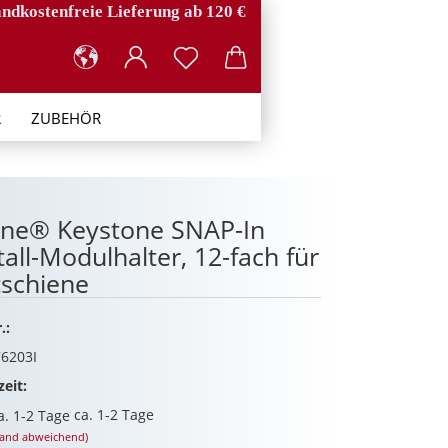
ndkostenfreie Lieferung ab 120 €
R
ZUBEHÖR
ine® Keystone SNAP-In
all-Modulhalter, 12-fach für
schiene
.:
6203I
zeit:
ca. 1-2 Tage
land abweichend)