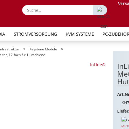
Versa
Suche...
IA
STROMVERSORGUNG
KVM SYSTEME
PC-ZUBEHÖ
»
»
nfrastruktur
Keystone Module
lter, 12-fach für Hutschiene
InL
InLine®
Met
Hut
Art.Nr
KH7
Liefer
(Aus